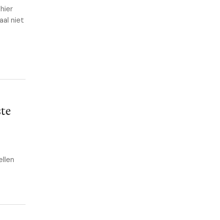
hier
al niet
ste
ellen