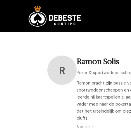
Ramon Solis
R
Poker & sportwedden schrij
Ramon bracht zijn passie vo
sportweddenschappen en c
leerde hij kaartspellen al 
vader mee naar de pokertafe
dat het uiteindelijk om ple
bluffs.
8 artikelen