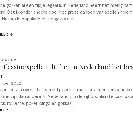
ine gokken al een tijdje legaal is in Nederland heeft het menig hart 
rd. Dat is onder andere door het grote aanbod van spellen helema
. Naast de populaire online gokkaste...
MEER →
E CASINO
ijf casinospellen die het in Nederland het be
n
ember 2022
spellen zijn overal ter wereld populair, maar er zijn er een paar die
irder zijn dan andere. In Nederland zijn de vijf populairste casinosp
ack, roulette, poker, bingo en gokkas...
MEER →