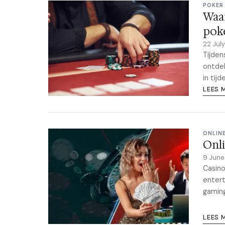
POKER
Waar
pok
22 Jul
Tijde
ontdek
in tij
LEES 
ONLIN
Onli
9 Jun
Casino
entert
gaming
LEES 