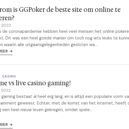
om is GGPoker de beste site om online te
eren?
y 2022
ns de coronapandemie hebben heel veel mensen het online poker
t. Dit was een heel goede manier om toch nog iets leuks te kun
den waarin alle uitgaansgelegenheden gesloten wa...
MEER →
E CASINO
ne vs live casino gaming!
e 2022
 gaming bestaat al heel erg lang, en is altijd een populaire vorm v
ainment geweest. Echter, met de komst van het internet, heeft 
 een heel nieuw leven gekregen, omdat spele...
MEER →