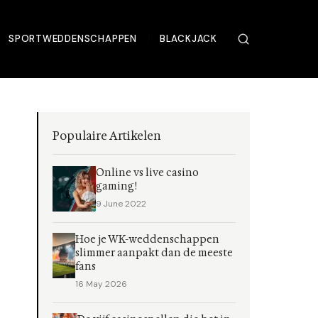
SPORTWEDDENSCHAPPEN
BLACKJACK
Populaire Artikelen
Online vs live casino
gaming!
9 June 2022
Hoe je WK-weddenschappen
slimmer aanpakt dan de meeste
fans
16 May 2026