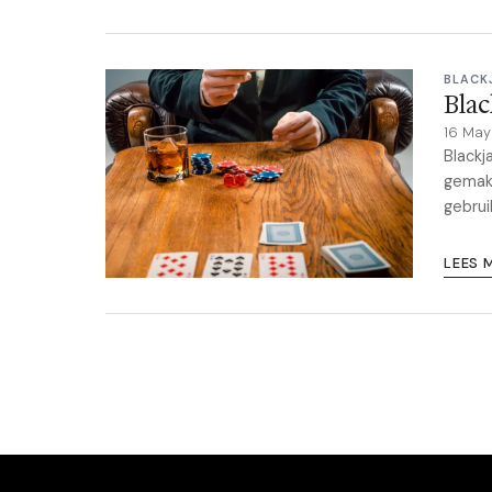
BLACK
Blac
16 Ma
Blackj
gemakk
gebrui
LEES 